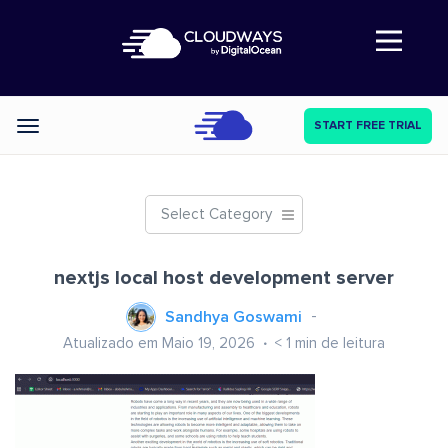
Abre a navegação
START FREE TRIAL
Categories
Select Category
nextjs local host development server
Sandhya Goswami
Atualizado em Maio 19, 2026
< 1
min de leitura