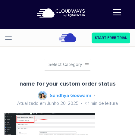
Abre a navegação
START FREE TRIAL
Categories
Select Category
name for your custom order status
Sandhya Goswami
Atualizado em Junho 20, 2025
< 1
min de leitura