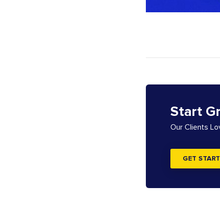
Start G
Our Clients L
GET START