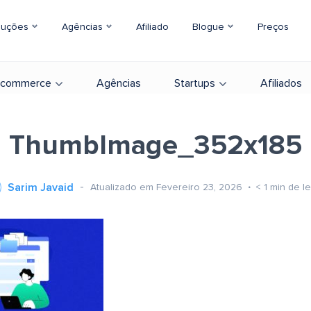
luções
Agências
Afiliado
Blogue
Preços
-commerce
Agências
Startups
Afiliados
ThumbImage_352x185
Sarim Javaid
Atualizado em Fevereiro 23, 2026
< 1
min de le