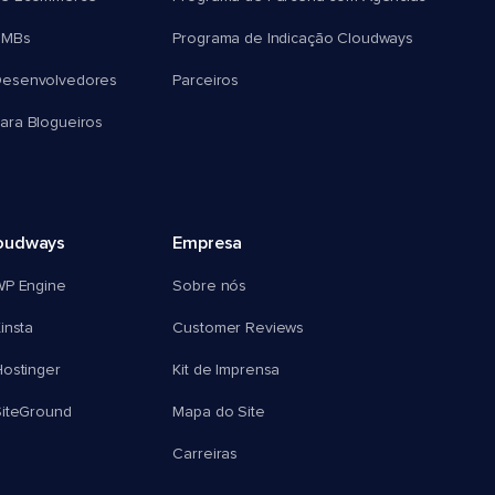
SMBs
Programa de Indicação Cloudways
esenvolvedores
Parceiros
ra Blogueiros
oudways
Empresa
WP Engine
Sobre nós
insta
Customer Reviews
ostinger
Kit de Imprensa
SiteGround
Mapa do Site
Carreiras