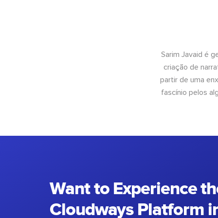
Sarim Javaid é g
criação de narra
partir de uma enx
fascínio pelos a
Want to Experience th
Cloudways Platform in