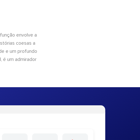
 função envolve a
istórias coesas a
dade e um profundo
l, é um admirador