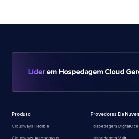
Líder
em Hospedagem Cloud Gere
Produto
Provedores De Nuve
Cloudways Flexible
Hospedagem DigitalOce
Cloudways Autonomous
Hospedagem Vultr