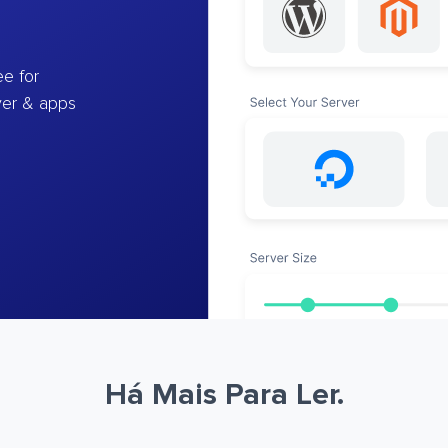
e for
ver & apps
Há Mais Para Ler.