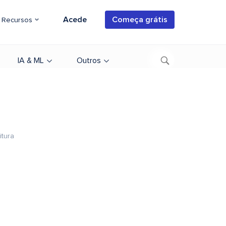
Acede
Começa grátis
Recursos
IA & ML
Outros
itura