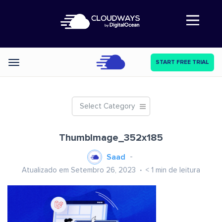
Abre a navegação
START FREE TRIAL
Categories
Select Category
ThumbImage_352x185
Saad
Atualizado em Setembro 26, 2023
< 1
min de leitura