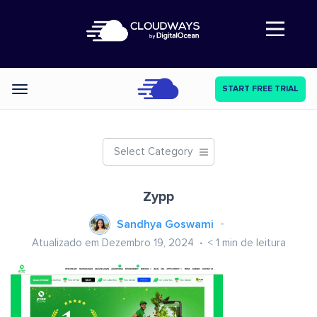
Abre a navegação
START FREE TRIAL
Categories
Select Category
Zypp
Sandhya Goswami
Atualizado em Dezembro 19, 2024
< 1
min de leitura