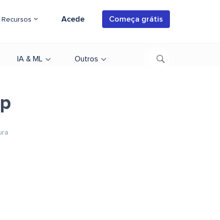
Acede
Começa grátis
Recursos
IA & ML
Outros
up
ura