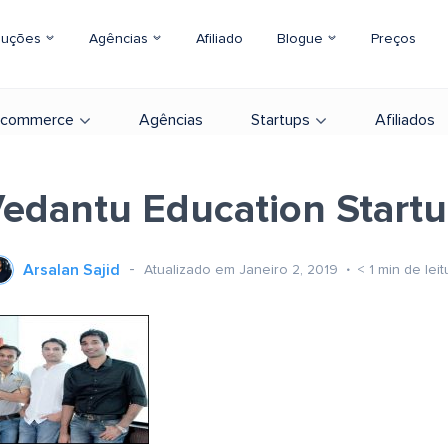
luções
Agências
Afiliado
Blogue
Preços
-commerce
Agências
Startups
Afiliados
edantu Education Start
Arsalan Sajid
Atualizado em Janeiro 2, 2019
< 1
min de leit