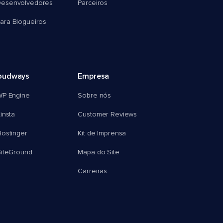
esenvolvedores
Parceiros
ra Blogueiros
oudways
Empresa
WP Engine
Sobre nós
insta
Customer Reviews
ostinger
Kit de Imprensa
SiteGround
Mapa do Site
Carreiras