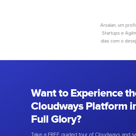
Arsalan, um prof
Startups e Agên
dias com o desej
Want to Experience th
Cloudways Platform in
Full Glory?
Take a FREE guided tour of Cloudways and se