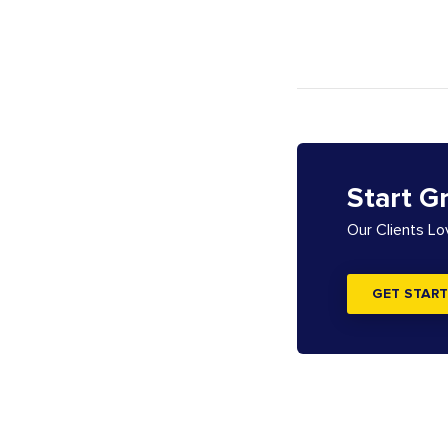
Start G
Our Clients L
GET START