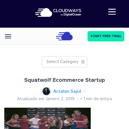
Abre a navegação
START FREE TRIAL
Categories
Select Category
Squatwolf Ecommerce Startup
Arsalan Sajid
Atualizado em Janeiro 2, 2019
< 1
min de leitura