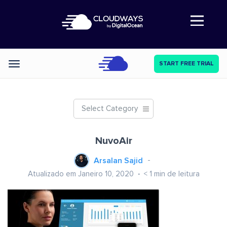
Abre a navegação
START FREE TRIAL
Categories
Select Category
NuvoAir
Arsalan Sajid
Atualizado em Janeiro 10, 2020
< 1
min de leitura