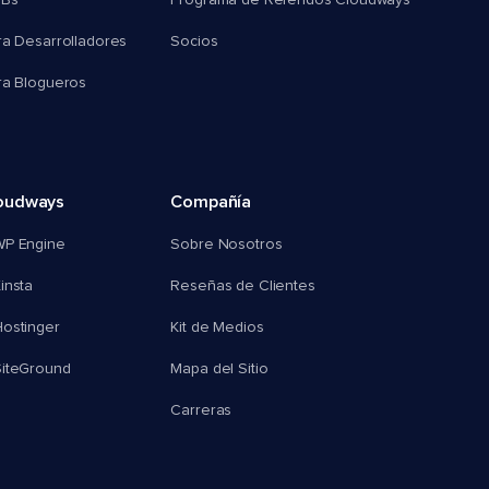
MBs
Programa de Referidos Cloudways
ra Desarrolladores
Socios
ra Blogueros
oudways
Compañía
WP Engine
Sobre Nosotros
insta
Reseñas de Clientes
ostinger
Kit de Medios
SiteGround
Mapa del Sitio
Carreras