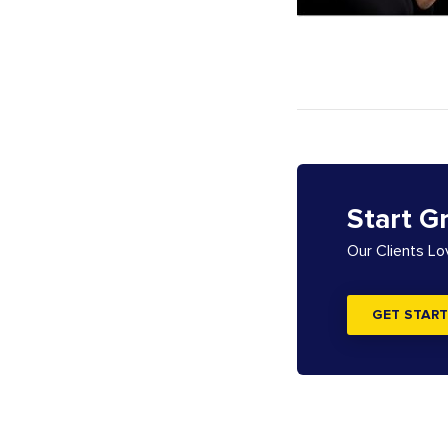
Start G
Our Clients L
GET START