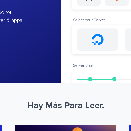
e for
ver & apps
Hay Más Para Leer.