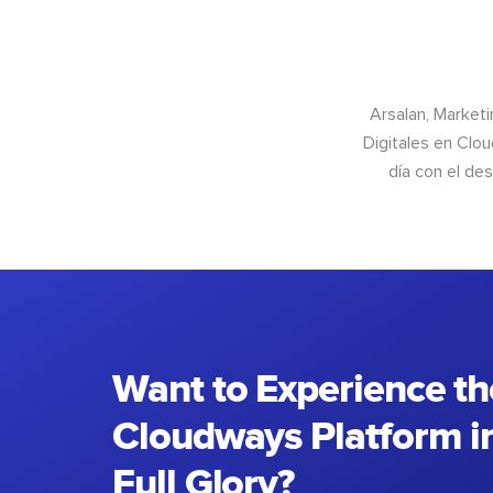
Arsalan, Market
Digitales en Clo
día con el de
Want to Experience th
Cloudways Platform in
Full Glory?