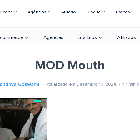
luções
Agências
Afiliado
Blogue
Preços
-commerce
Agências
Startups
Afiliados
MOD Mouth
andhya Goswami
Atualizado em Dezembro 19, 2024
< 1
min d