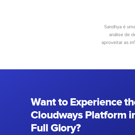
Sandhya é uma
análise de 
aproveitar as 
Want to Experience th
Cloudways Platform in
Full Glory?