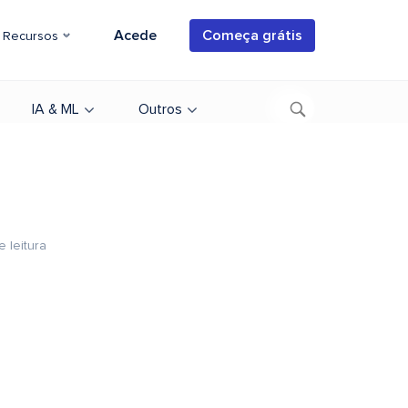
Acede
Começa grátis
Recursos
IA & ML
Outros
e leitura