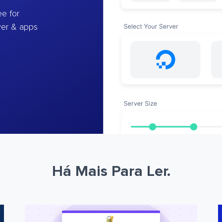
e for
ver & apps
Há Mais Para Ler.