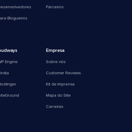
esenvolvedores
Parceiros
ra Blogueiros
oudways
Empresa
WP Engine
Sobre nós
insta
Customer Reviews
ostinger
Kit de Imprensa
SiteGround
Mapa do Site
Carreiras