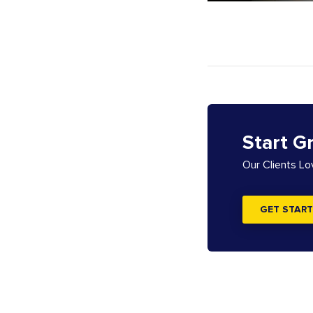
Start G
Our Clients L
GET START