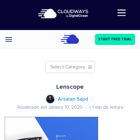
Abre a navegação
START FREE TRIAL
Categories
Select Category
Lenscope
Arsalan Sajid
Atualizado em Janeiro 10, 2020
< 1
min de leitura