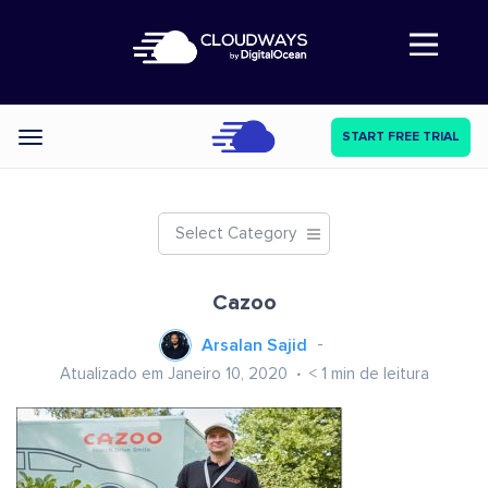
Abre a navegação
START FREE TRIAL
Categories
Select Category
Cazoo
Arsalan Sajid
Atualizado em Janeiro 10, 2020
< 1
min de leitura