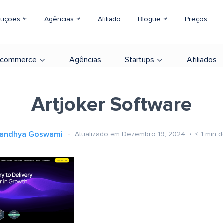
luções
Agências
Afiliado
Blogue
Preços
-commerce
Agências
Startups
Afiliados
Artjoker Software
andhya Goswami
Atualizado em Dezembro 19, 2024
< 1
min d