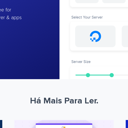
e for
ver & apps
Há Mais Para Ler.