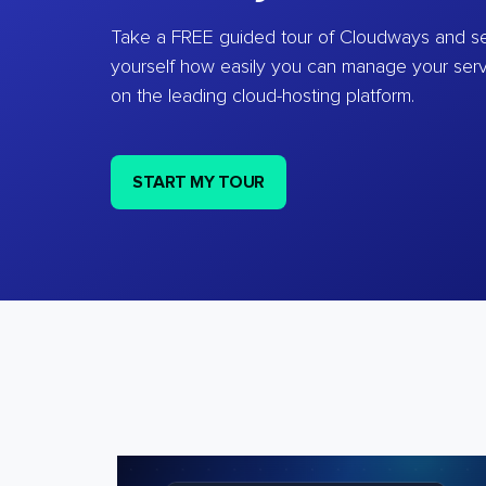
Take a FREE guided tour of Cloudways and se
yourself how easily you can manage your ser
on the leading cloud-hosting platform.
START MY TOUR