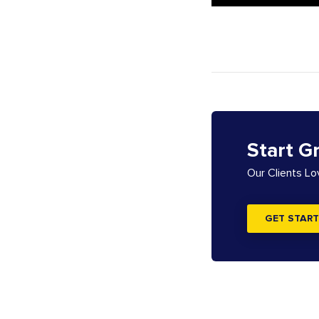
Start G
Our Clients L
GET START