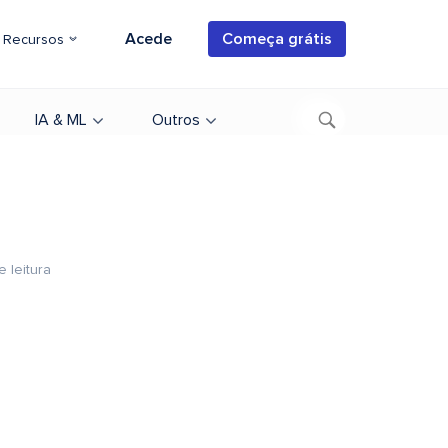
Acede
Começa grátis
Recursos
IA & ML
Outros
e leitura