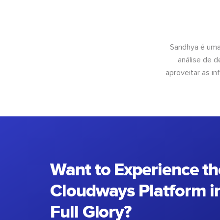
Sandhya é uma
análise de 
aproveitar as 
Want to Experience th
Cloudways Platform in
Full Glory?