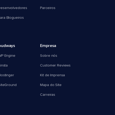
esenvolvedores
Parceiros
ra Blogueiros
oudways
Empresa
WP Engine
Sobre nós
insta
Customer Reviews
ostinger
Kit de Imprensa
SiteGround
Mapa do Site
Carreiras