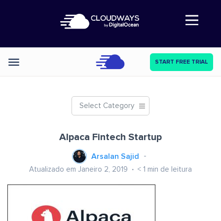
Abre a navegação
START FREE TRIAL
Categories
Select Category
Alpaca Fintech Startup
Arsalan Sajid
Atualizado em Janeiro 2, 2019
< 1
min de leitura