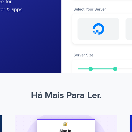
e for
ver & apps
Há Mais Para Ler.