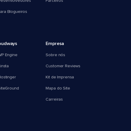
esenvolvedores
Parceiros
ra Blogueiros
oudways
Empresa
WP Engine
Sobre nós
insta
Customer Reviews
ostinger
Kit de Imprensa
SiteGround
Mapa do Site
Carreiras