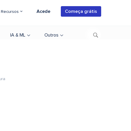
Acede
Começa grátis
Recursos
IA & ML
Outros
ura