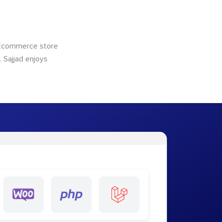
 Ecommerce store
 Sajjad enjoys