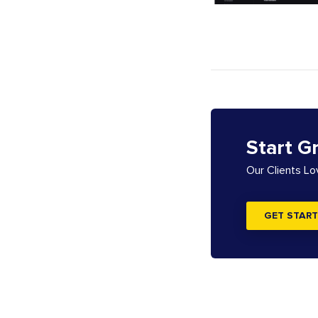
Start G
Our Clients L
GET START