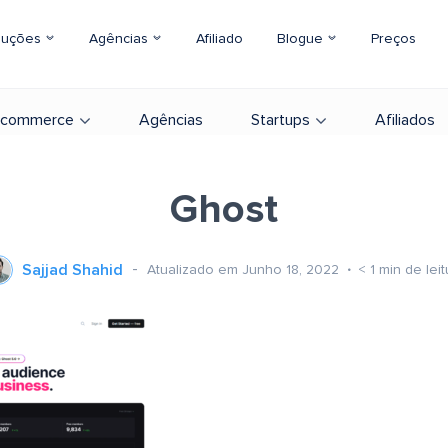
luções
Agências
Afiliado
Blogue
Preços
-commerce
Agências
Startups
Afiliados
Ghost
Sajjad Shahid
Atualizado em Junho 18, 2022
< 1
min de leit