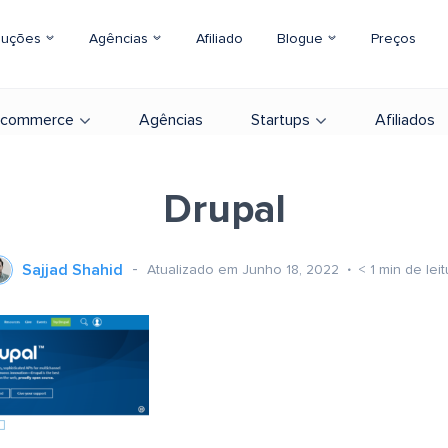
luções
Agências
Afiliado
Blogue
Preços
-commerce
Agências
Startups
Afiliados
Drupal
Sajjad Shahid
Atualizado em Junho 18, 2022
< 1
min de leit