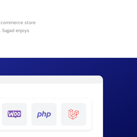
 Ecommerce store
 Sajjad enjoys