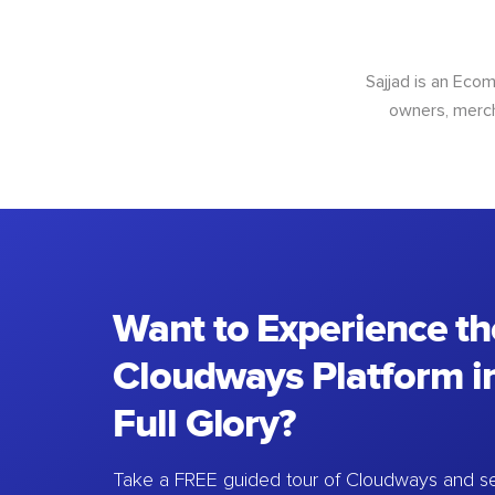
Sajjad is an Ec
owners, merch
Want to Experience th
Cloudways Platform in
Full Glory?
Take a FREE guided tour of Cloudways and se