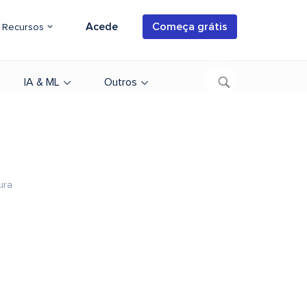
Acede
Começa grátis
Recursos
IA & ML
Outros
ura