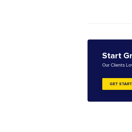
Start G
Our Clients L
GET START