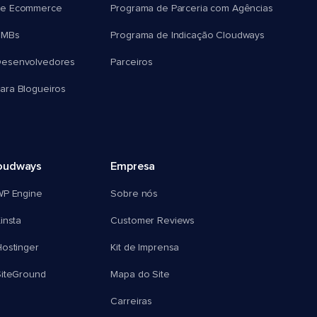
e Ecommerce
Programa de Parceria com Agências
SMBs
Programa de Indicação Cloudways
esenvolvedores
Parceiros
ra Blogueiros
oudways
Empresa
WP Engine
Sobre nós
insta
Customer Reviews
ostinger
Kit de Imprensa
SiteGround
Mapa do Site
Carreiras