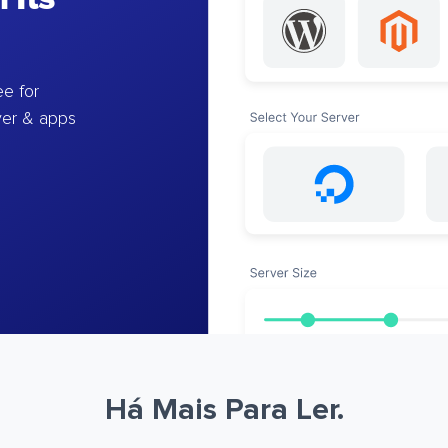
e for
ver & apps
Há Mais Para Ler.