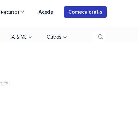
Acede
Começa grátis
Recursos
IA & ML
Outros
itura