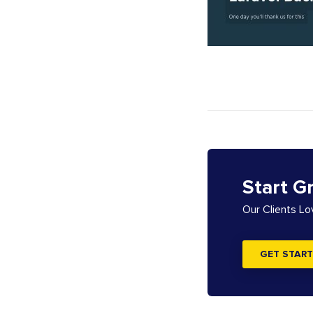
Start G
Our Clients L
GET START