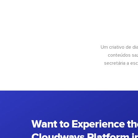
Um criativo de di
conteúdos saz
secretária a esc
Want to Experience th
Cloudways Platform in