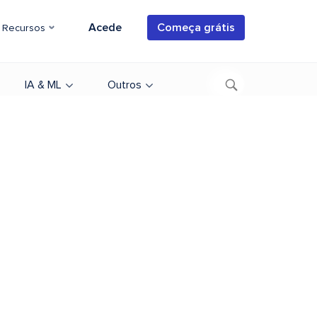
Acede
Começa grátis
Recursos
IA & ML
Outros