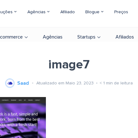
luções
Agências
Afiliado
Blogue
Preços
-commerce
Agências
Startups
Afiliados
image7
Saad
Atualizado em Maio 23, 2023
< 1
min de leitura