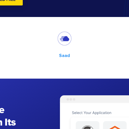
Saad
e
 Its