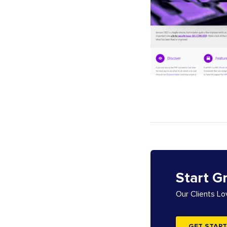
Start G
Our Clients L
GET START