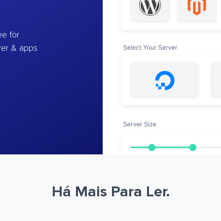
e for
ver & apps
Há Mais Para Ler.