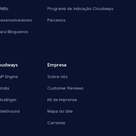
SMBs
Programa de Indicação Cloudways
esenvolvedores
Parceiros
ra Blogueiros
oudways
Empresa
WP Engine
Sobre nós
insta
Customer Reviews
ostinger
Kit de Imprensa
SiteGround
Mapa do Site
Carreiras