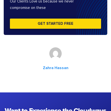
Our Clients Love us because we never
compromise on these
GET STARTED FREE
Zahra Hassan
Want to Experience the Cloudways