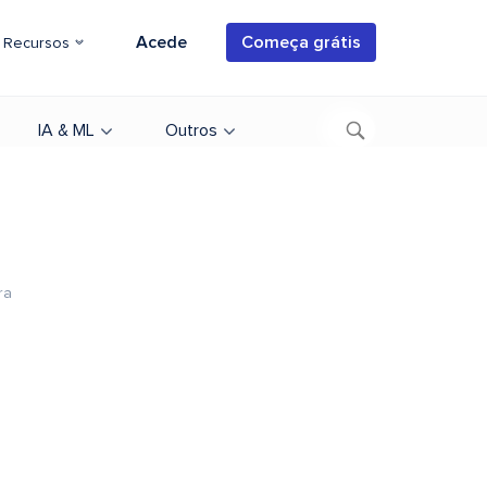
Acede
Começa grátis
Recursos
IA & ML
Outros
ra