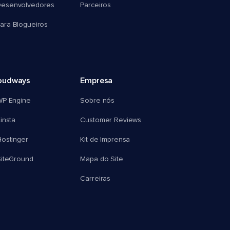
esenvolvedores
Parceiros
ra Blogueiros
oudways
Empresa
WP Engine
Sobre nós
insta
Customer Reviews
ostinger
Kit de Imprensa
SiteGround
Mapa do Site
Carreiras