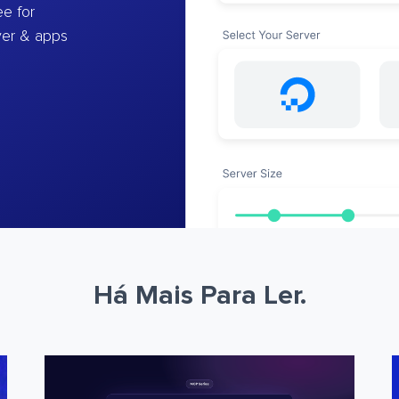
e for
ver & apps
Há Mais Para Ler.