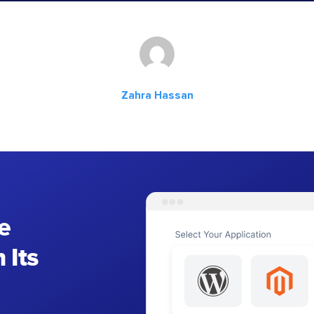
Zahra Hassan
e
 Its