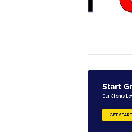
Start G
Our Clients L
GET START