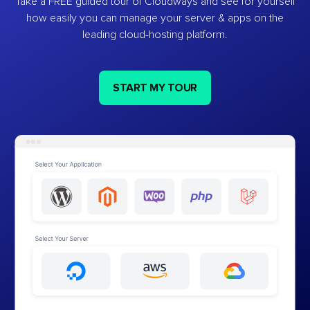
Take a FREE guided tour of Cloudways and see for yourself
how easily you can manage your server & apps on the
leading cloud-hosting platform.
START MY TOUR