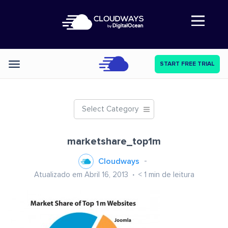
Abre a navegação
START FREE TRIAL
Categories
Select Category
marketshare_top1m
Cloudways
Atualizado em Abril 16, 2013
< 1
min de leitura