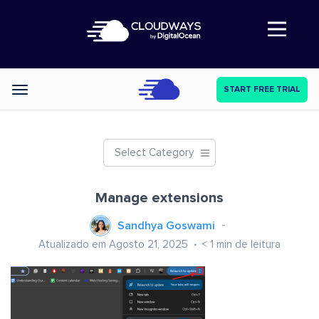
Abre a navegação
START FREE TRIAL
Categories
Select Category
Manage extensions
Sandhya Goswami
Atualizado em Agosto 21, 2025
< 1
min de leitura