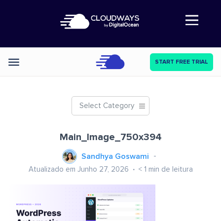
Abre a navegação
START FREE TRIAL
Categories
Select Category
Main_Image_750x394
Sandhya Goswami
Atualizado em Junho 27, 2026
< 1
min de leitura