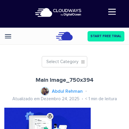
Abre a navegação
START FREE TRIAL
Categories
Select Category
Main Image_750x394
Abdul Rehman
Atualizado em Dezembro 24, 2025
< 1
min de leitura