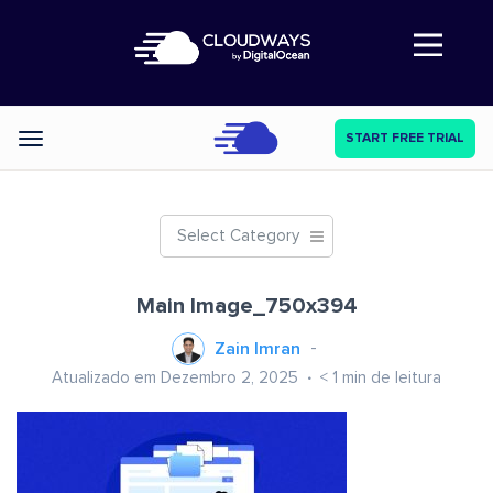
Abre a navegação
START FREE TRIAL
Categories
Select Category
Main Image_750x394
Zain Imran
Atualizado em Dezembro 2, 2025
< 1
min de leitura