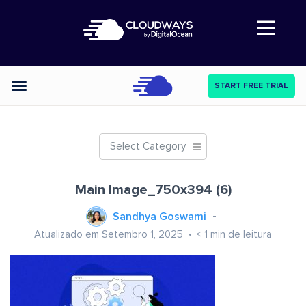
Abre a navegação
START FREE TRIAL
Categories
Select Category
Main Image_750x394 (6)
Sandhya Goswami
Atualizado em Setembro 1, 2025
< 1
min de leitura