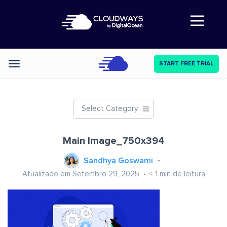
Abre a navegação
START FREE TRIAL
Categories
Select Category
Main Image_750x394
Sandhya Goswami
Atualizado em Setembro 29, 2025
< 1
min de leitura