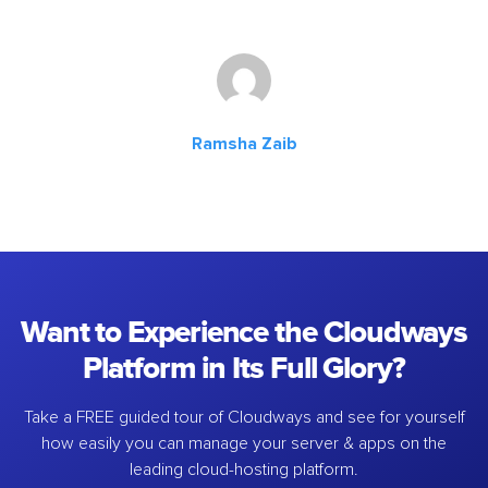
Ramsha Zaib
Want to Experience the Cloudways
Platform in Its Full Glory?
Take a FREE guided tour of Cloudways and see for yourself
how easily you can manage your server & apps on the
leading cloud-hosting platform.