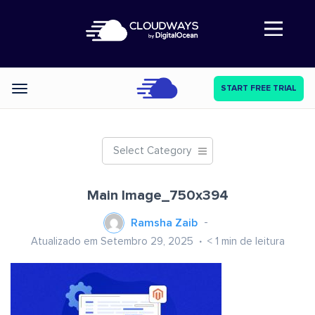
Abre a navegação
START FREE TRIAL
Categories
Select Category
Main Image_750x394
Ramsha Zaib
Atualizado em Setembro 29, 2025
< 1
min de leitura