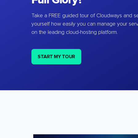
Full Glory?
Take a FREE guided tour of Cloudways and se
yourself how easily you can manage your ser
on the leading cloud-hosting platform.
START MY TOUR