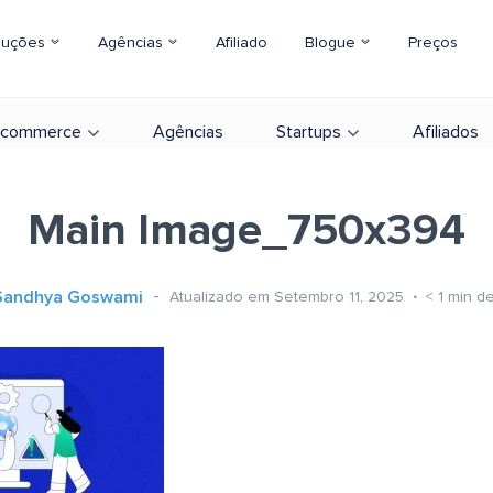
luções
Agências
Afiliado
Blogue
Preços
-commerce
Agências
Startups
Afiliados
Main Image_750x394
Sandhya Goswami
Atualizado em Setembro 11, 2025
< 1
min de