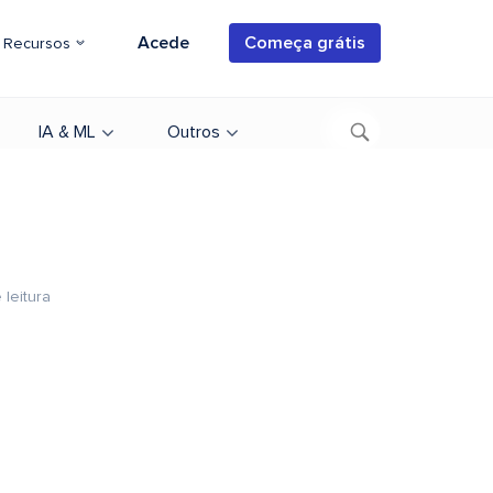
Acede
Começa grátis
Recursos
IA & ML
Outros
 leitura