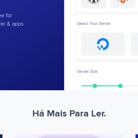
e for
ver & apps
Há Mais Para Ler.