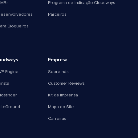
SMBs
Programa de Indicação Cloudways
esenvolvedores
Parceiros
ra Blogueiros
oudways
Empresa
WP Engine
Sobre nós
insta
Customer Reviews
ostinger
Kit de Imprensa
SiteGround
Mapa do Site
Carreiras