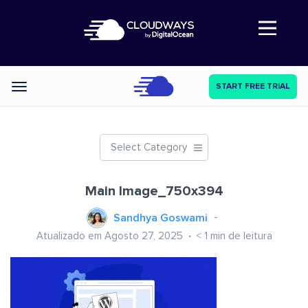
Abre a navegação
START FREE TRIAL
Categories
Select Category
Main Image_750x394
Sandhya Goswami
Atualizado em Agosto 27, 2025
< 1
min de leitura