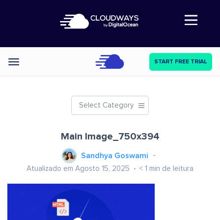
Abre a navegação
START FREE TRIAL
Categories
Select Category
Main Image_750x394
Sandhya Goswami
Atualizado em Agosto 15, 2025
< 1
min de leitura