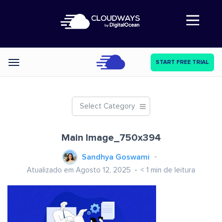
Abre a navegação
START FREE TRIAL
Categories
Select Category
Main Image_750x394
Sandhya Goswami
Atualizado em Agosto 12, 2025
< 1
min de leitura