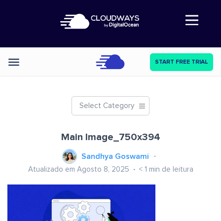
Abre a navegação
START FREE TRIAL
Categories
Select Category
Main Image_750x394
Sandhya Goswami
Atualizado em Agosto 8, 2025
< 1
min de leitura