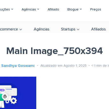
luções
Agências
Afiliado
Blogue
Preços
-commerce
Agências
Startups
Afiliados
Main Image_750x394
Sandhya Goswami
Atualizado em Agosto 1, 2025
< 1
min de l