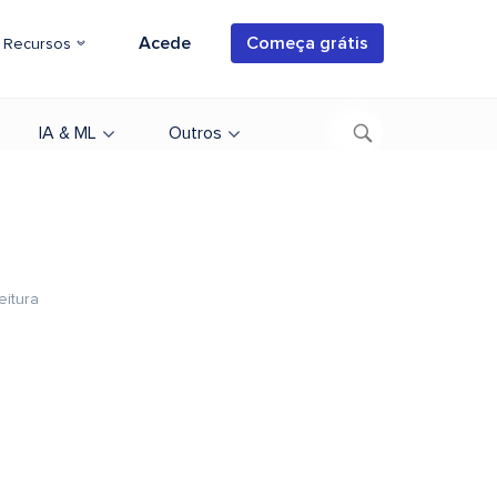
Acede
Começa grátis
Recursos
IA & ML
Outros
eitura