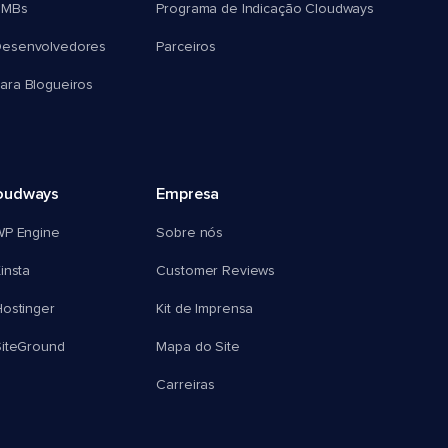
SMBs
Programa de Indicação Cloudways
esenvolvedores
Parceiros
ra Blogueiros
oudways
Empresa
WP Engine
Sobre nós
insta
Customer Reviews
ostinger
Kit de Imprensa
SiteGround
Mapa do Site
Carreiras