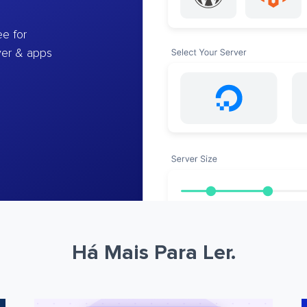
e for
ver & apps
Há Mais Para Ler.