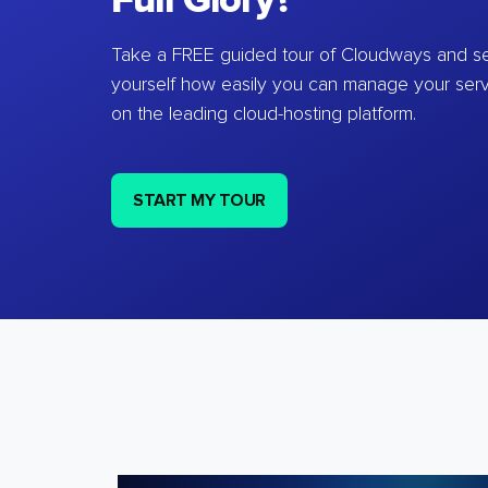
Full Glory?
Take a FREE guided tour of Cloudways and se
yourself how easily you can manage your ser
on the leading cloud-hosting platform.
START MY TOUR