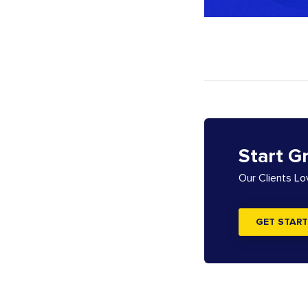
Start G
Our Clients L
GET START