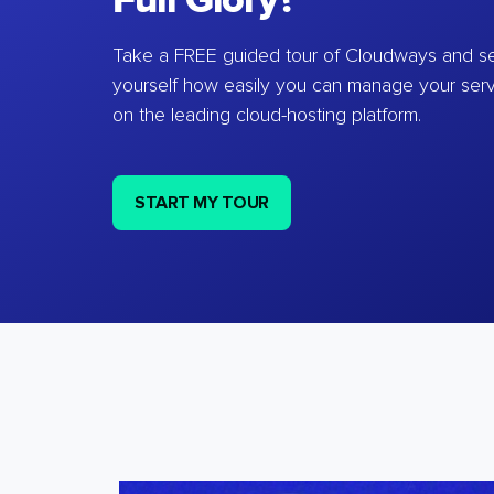
Full Glory?
Take a FREE guided tour of Cloudways and se
yourself how easily you can manage your ser
on the leading cloud-hosting platform.
START MY TOUR