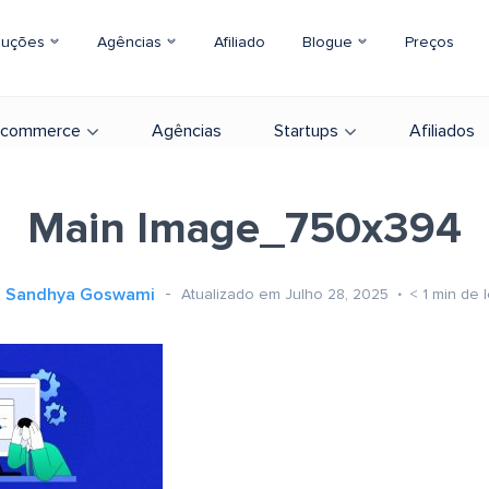
luções
Agências
Afiliado
Blogue
Preços
-commerce
Agências
Startups
Afiliados
Main Image_750x394
Sandhya Goswami
Atualizado em Julho 28, 2025
< 1
min de l