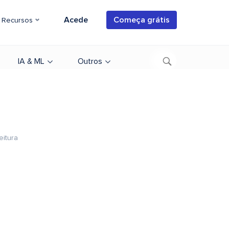
Acede
Começa grátis
Recursos
IA & ML
Outros
eitura