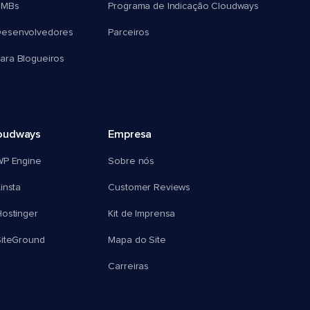
SMBs
Programa de Indicação Cloudways
esenvolvedores
Parceiros
ra Blogueiros
oudways
Empresa
WP Engine
Sobre nós
insta
Customer Reviews
ostinger
Kit de Imprensa
SiteGround
Mapa do Site
Carreiras