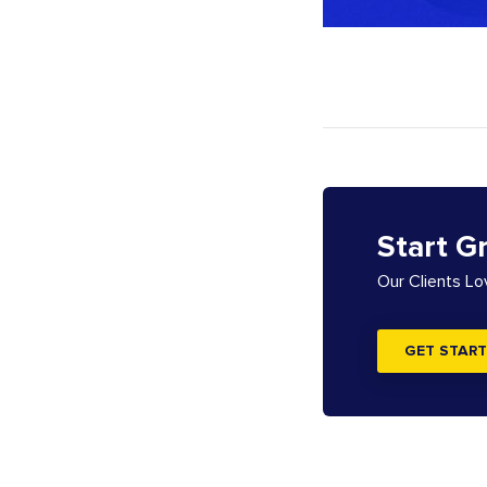
Start G
Our Clients L
GET START