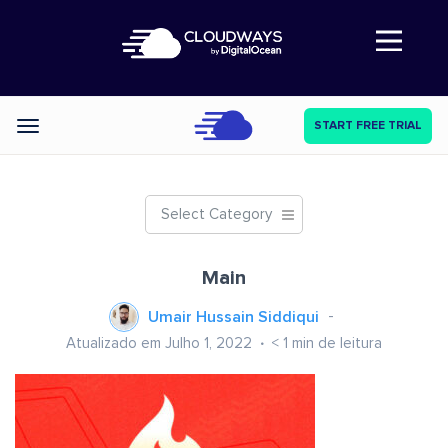
Abre a navegação
START FREE TRIAL
Categories
Select Category
Main
Umair Hussain Siddiqui
Atualizado em Julho 1, 2022
< 1
min de leitura