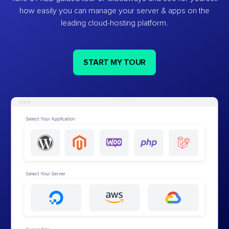
how easily you can manage your server & apps on the
leading cloud-hosting platform.
START MY TOUR