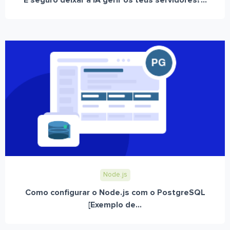
É seguro deixar a IA gerir os teus servidores?...
Node.js
Como configurar o Node.js com o PostgreSQL
[Exemplo de...