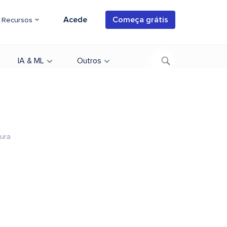
Acede
Começa grátis
Recursos
IA & ML
Outros
tura