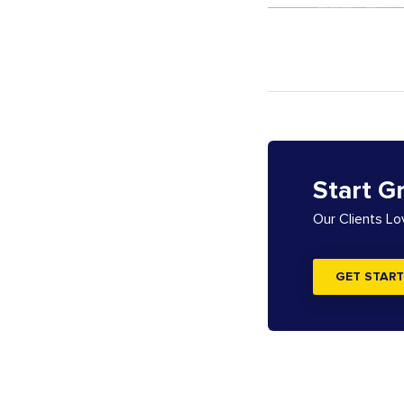
Start G
Our Clients L
GET START