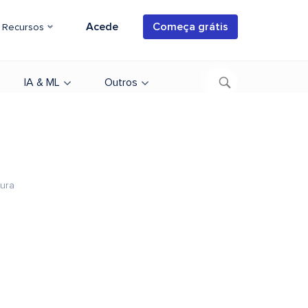
Acede
Começa grátis
Recursos
IA & ML
Outros
tura