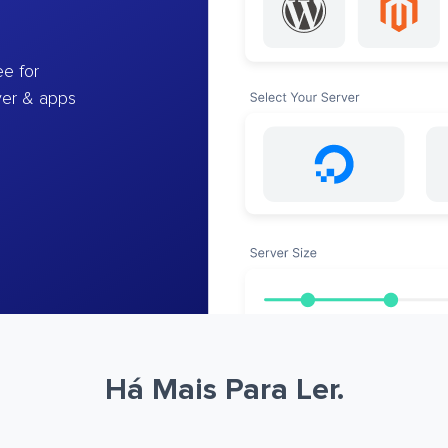
e for
ver & apps
Há Mais Para Ler.