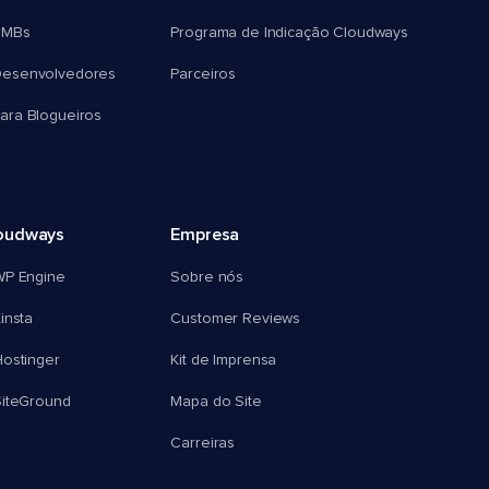
SMBs
Programa de Indicação Cloudways
esenvolvedores
Parceiros
ra Blogueiros
oudways
Empresa
WP Engine
Sobre nós
insta
Customer Reviews
ostinger
Kit de Imprensa
SiteGround
Mapa do Site
Carreiras