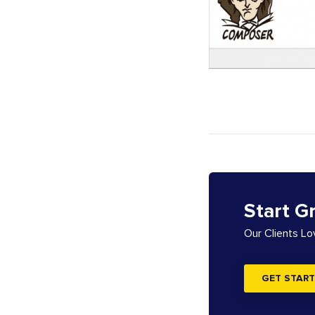
Start G
Our Clients L
GET START