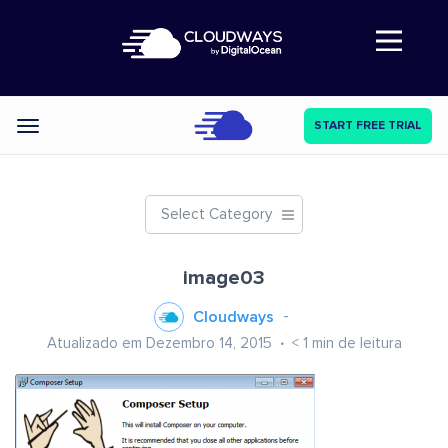
Abre a navegação
START FREE TRIAL
Categories
Select Category
image03
Cloudways
Atualizado em Dezembro 14, 2015
< 1
min de leitura