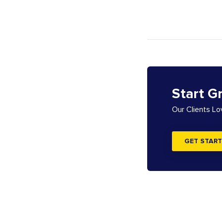
Start G
Our Clients L
GET START