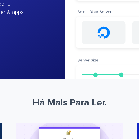
e for
ver & apps
Há Mais Para Ler.