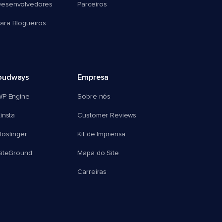
esenvolvedores
Parceiros
ra Blogueiros
oudways
Empresa
WP Engine
Sobre nós
insta
Customer Reviews
ostinger
Kit de Imprensa
SiteGround
Mapa do Site
Carreiras