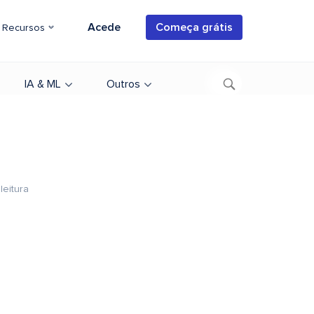
Acede
Começa grátis
Recursos
IA & ML
Outros
leitura