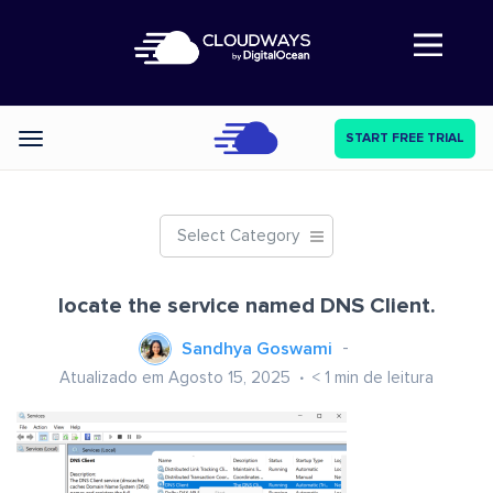
Abre a navegação
START FREE TRIAL
Categories
Select Category
locate the service named DNS Client.
Sandhya Goswami
Atualizado em Agosto 15, 2025
< 1
min de leitura