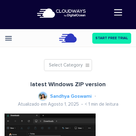
Abre a navegação
START FREE TRIAL
Categories
Select Category
latest Windows ZIP version
Sandhya Goswami
Atualizado em Agosto 1, 2025
< 1
min de leitura