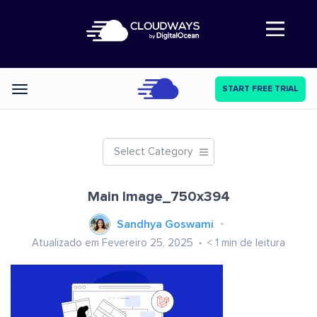
Abre a navegação
START FREE TRIAL
Categories
Select Category
Main Image_750x394
Sandhya Goswami
Atualizado em Fevereiro 25, 2025
< 1
min de leitura