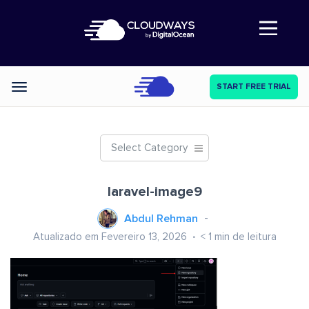
Abre a navegação
START FREE TRIAL
Categories
Select Category
laravel-image9
Abdul Rehman
Atualizado em Fevereiro 13, 2026
< 1
min de leitura