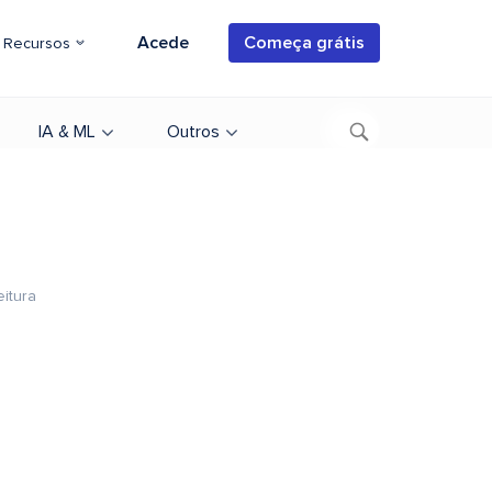
Acede
Começa grátis
Recursos
IA & ML
Outros
eitura