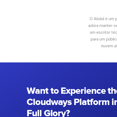
O Abdul é um pr
adora manter-se
um escritor té
para um públic
nuvem at
Want to Experience th
Cloudways Platform in
Full Glory?