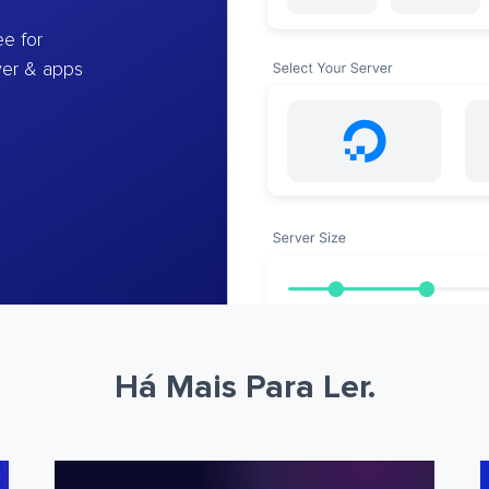
e for
ver & apps
Há Mais Para Ler.