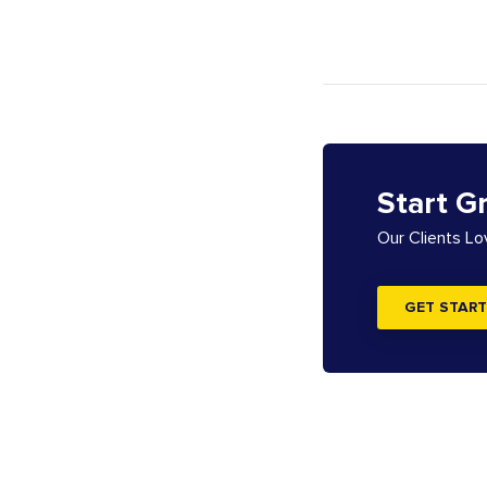
Start G
Our Clients L
GET START