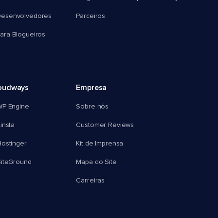
esenvolvedores
Parceiros
ra Blogueiros
oudways
Empresa
WP Engine
Sobre nós
insta
Customer Reviews
ostinger
Kit de Imprensa
SiteGround
Mapa do Site
Carreiras