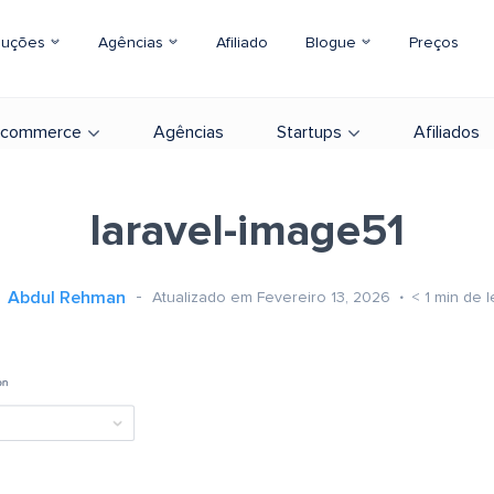
luções
Agências
Afiliado
Blogue
Preços
-commerce
Agências
Startups
Afiliados
laravel-image51
Abdul Rehman
Atualizado em Fevereiro 13, 2026
< 1
min de l