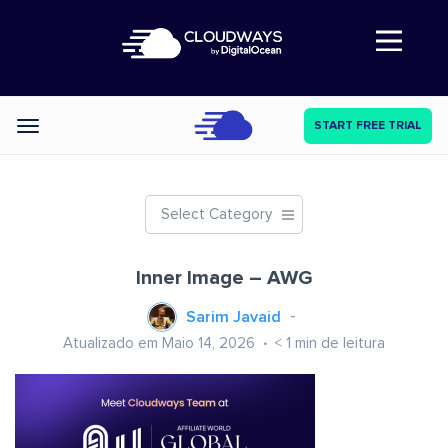
Abre a navegação
START FREE TRIAL
Categories
Select Category
Inner Image – AWG
Sarim Javaid
Atualizado em Maio 14, 2026
< 1
min de leitura