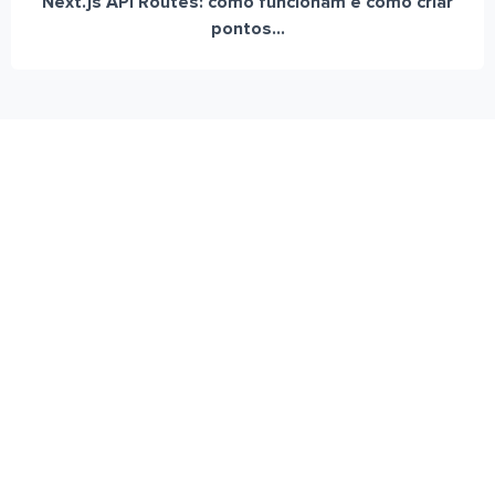
Next.js API Routes: como funcionam e como criar
pontos...