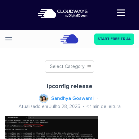
Abre a navegação
START FREE TRIAL
Categories
Select Category
ipconfig release
Sandhya Goswami
Atualizado em Julho 28, 2025
< 1
min de leitura